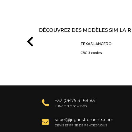
DÉCOUVREZ DES MODÈLES SIMILAIR
TE
TEXAS LANCERO
Cigar Box Guitare
CBG 3 cordes
+32 (0)479 31 68 83
LUN-VEN: 9:00 – 18:00
rafael@jug-instruments.com
DEVIS ET PRISE DE RENDEZ-VOUS