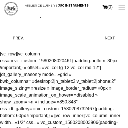
ATELIER DE LUTHERIE
JUG INSTRUMENTS
(0)
Lorem ipsum with sidebar
PREV.
NEXT
[vc_row][vc_column
css= ».vc_custom_1580208020461{padding-bottom: 30px
!important;} » offset= »vc_col-lg-12 vc_col-md-12″]
[dt_gallery_masonry mode= »grid »
bwb_columns= »desktop:2|h_tablet:2|v_tablet:2|phone:2″
image_sizing= »resize » image_border_radius= »0px »
image_scale_animation_on_hover= »disabled »
show_zoom= »n » include= »850,848″
css_dt_gallery= ».vc_custom_1580208732467{padding-
bottom: 60px !important;} »][vc_row_inner][vc_column_inner
width= »1/2″ css= ».vc_custom_1580208003906{padding-