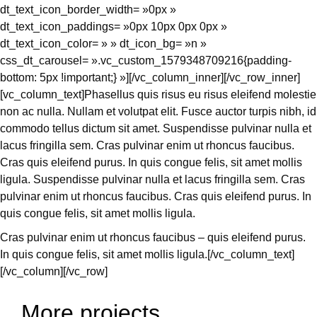
dt_text_icon_border_width= »0px »
dt_text_icon_paddings= »0px 10px 0px 0px »
dt_text_icon_color= » » dt_icon_bg= »n »
css_dt_carousel= ».vc_custom_1579348709216{padding-
bottom: 5px !important;} »][/vc_column_inner][/vc_row_inner]
[vc_column_text]Phasellus quis risus eu risus eleifend molestie
non ac nulla. Nullam et volutpat elit. Fusce auctor turpis nibh, id
commodo tellus dictum sit amet. Suspendisse pulvinar nulla et
lacus fringilla sem. Cras pulvinar enim ut rhoncus faucibus.
Cras quis eleifend purus. In quis congue felis, sit amet mollis
ligula. Suspendisse pulvinar nulla et lacus fringilla sem. Cras
pulvinar enim ut rhoncus faucibus. Cras quis eleifend purus. In
quis congue felis, sit amet mollis ligula.
Cras pulvinar enim ut rhoncus faucibus – quis eleifend purus.
In quis congue felis, sit amet mollis ligula.[/vc_column_text]
[/vc_column][/vc_row]
More projects