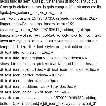
lacus fringilla sem. Cras pulvinar enim ut rhoncus faucibus.
Cras quis eleifend purus. In quis congue felis, sit amet mollis
ligula.[/vc_column_text][vc_row_inner
css= ».vc_custom_1579348735672{padding-bottom: 20px
!important;} »][vc_column_inner width= »1/2″
css= ».vc_custom_1580208192611{padding-right: 5px
!important;} » offset= »vc_col-lg-6 vc_col-md-6″][dt_icon_text
layout= »layout_3″ dt_text_title= »Sed molestie sollicitudin
tempor » dt_text_title_font_style= »normal:bold:none »
dt_text_title_font_size= »16px »
dt_text_title_line_height= »28px » dt_text_desc= » »
show_btn= »n » icon_picker= »fas fa-hand-holding-heart »
dt_text_icon_size= »16px » dt_text_icon_bg_size= »16px »
dt_text_icon_border_radius= »100px »
dt_text_icon_border_width= »0px »
dt_text_icon_paddings= »0px 10px 0px 0px »
dt_text_icon_color= » » dt_icon_bg= »n »
css_dt_carousel= ».vc_custom_1579064046942{padding-
bottom: 5px !important;} »][dt_icon_text layout= »layout_3″