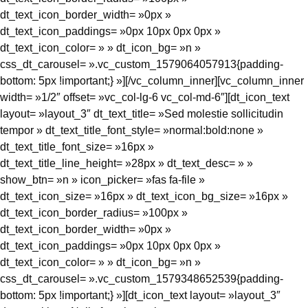
dt_text_icon_border_width= »0px »
dt_text_icon_paddings= »0px 10px 0px 0px »
dt_text_icon_color= » » dt_icon_bg= »n »
css_dt_carousel= ».vc_custom_1579064057913{padding-
bottom: 5px !important;} »][/vc_column_inner][vc_column_inner
width= »1/2″ offset= »vc_col-lg-6 vc_col-md-6″][dt_icon_text
layout= »layout_3″ dt_text_title= »Sed molestie sollicitudin
tempor » dt_text_title_font_style= »normal:bold:none »
dt_text_title_font_size= »16px »
dt_text_title_line_height= »28px » dt_text_desc= » »
show_btn= »n » icon_picker= »fas fa-file »
dt_text_icon_size= »16px » dt_text_icon_bg_size= »16px »
dt_text_icon_border_radius= »100px »
dt_text_icon_border_width= »0px »
dt_text_icon_paddings= »0px 10px 0px 0px »
dt_text_icon_color= » » dt_icon_bg= »n »
css_dt_carousel= ».vc_custom_1579348652539{padding-
bottom: 5px !important;} »][dt_icon_text layout= »layout_3″