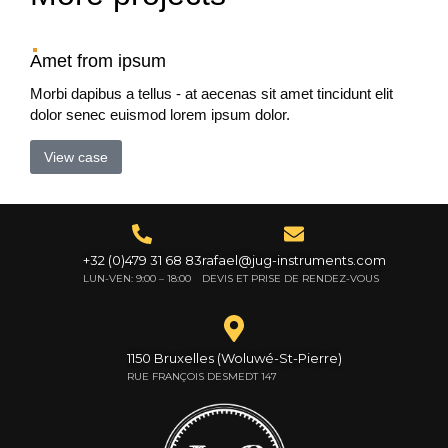
Amet from ipsum
Morbi dapibus a tellus - at aecenas sit amet tincidunt elit
dolor senec euismod lorem ipsum dolor.
View case
+32 (0)479 31 68 83
rafael@jug-instruments.com
LUN-VEN: 9:00 – 18:00
DEVIS ET PRISE DE RENDEZ-VOUS
1150 Bruxelles (Woluwé-St-Pierre)
RUE FRANÇOIS DESMEDT 147