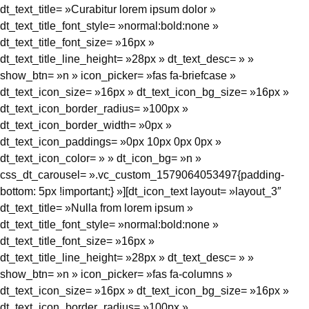
dt_text_title= »Curabitur lorem ipsum dolor »
dt_text_title_font_style= »normal:bold:none »
dt_text_title_font_size= »16px »
dt_text_title_line_height= »28px » dt_text_desc= » »
show_btn= »n » icon_picker= »fas fa-briefcase »
dt_text_icon_size= »16px » dt_text_icon_bg_size= »16px »
dt_text_icon_border_radius= »100px »
dt_text_icon_border_width= »0px »
dt_text_icon_paddings= »0px 10px 0px 0px »
dt_text_icon_color= » » dt_icon_bg= »n »
css_dt_carousel= ».vc_custom_1579064053497{padding-
bottom: 5px !important;} »][dt_icon_text layout= »layout_3″
dt_text_title= »Nulla from lorem ipsum »
dt_text_title_font_style= »normal:bold:none »
dt_text_title_font_size= »16px »
dt_text_title_line_height= »28px » dt_text_desc= » »
show_btn= »n » icon_picker= »fas fa-columns »
dt_text_icon_size= »16px » dt_text_icon_bg_size= »16px »
dt_text_icon_border_radius= »100px »