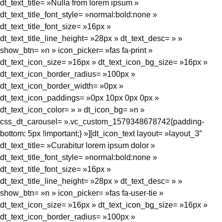
dt_text_title= »Nulla from lorem ipsum »
dt_text_title_font_style= »normal:bold:none »
dt_text_title_font_size= »16px »
dt_text_title_line_height= »28px » dt_text_desc= » »
show_btn= »n » icon_picker= »fas fa-print »
dt_text_icon_size= »16px » dt_text_icon_bg_size= »16px »
dt_text_icon_border_radius= »100px »
dt_text_icon_border_width= »0px »
dt_text_icon_paddings= »0px 10px 0px 0px »
dt_text_icon_color= » » dt_icon_bg= »n »
css_dt_carousel= ».vc_custom_1579348678742{padding-
bottom: 5px !important;} »][dt_icon_text layout= »layout_3″
dt_text_title= »Curabitur lorem ipsum dolor »
dt_text_title_font_style= »normal:bold:none »
dt_text_title_font_size= »16px »
dt_text_title_line_height= »28px » dt_text_desc= » »
show_btn= »n » icon_picker= »fas fa-user-tie »
dt_text_icon_size= »16px » dt_text_icon_bg_size= »16px »
dt_text_icon_border_radius= »100px »