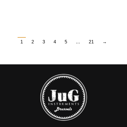
1
2
3
4
5
…
21
→