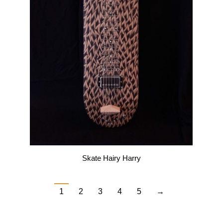
Skate Hairy Harry
1
2
3
4
5
→