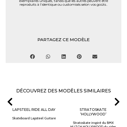
exemplaires uniques, tandis que les autres peuvent être
reproduits à l’identique ou customisés selon vos goûts..
PARTAGEZ CE MODÈLE
DÉCOUVREZ DES MODÈLES SIMILAIRES
LAPSTEEL RIDE ALL DAY
STRATOSKATE
‘HOLLYWOOD’
Skateboard Lapsteel Guitare
Stratoskate inspiré du BMX
HUTCH HOLLYWOOD du rider