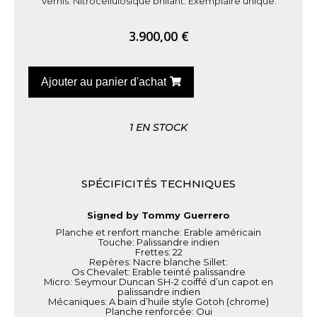
Vernis: Nitrocellulosique brillant. Exemplaire unique.
3.900,00
€
Ajouter au panier d'achat
1 EN STOCK
SPÉCIFICITÉS TECHNIQUES
Signed by Tommy Guerrero
Planche et renfort manche: Erable américain
Touche: Palissandre indien
Frettes: 22
Repères: Nacre blanche Sillet:
Os Chevalet: Erable teinté palissandre
Micro: Seymour Duncan SH-2 coiffé d’un capot en
palissandre indien
Mécaniques: A bain d’huile style Gotoh (chrome)
Planche renforcée: Oui