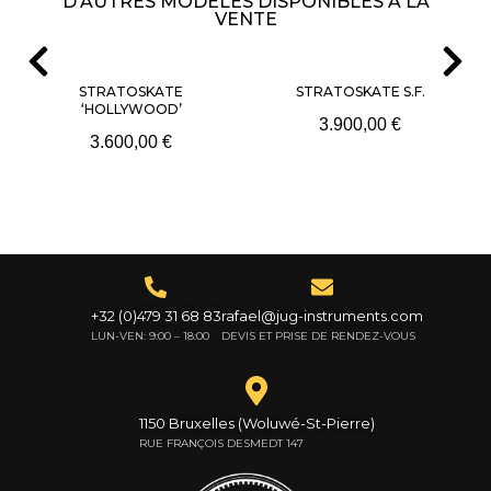
D'AUTRES MODÈLES DISPONIBLES À LA
VENTE
STRATOSKATE
STRATOSKATE S.F.
‘HOLLYWOOD’
3.900,00
€
3.600,00
€
+32 (0)479 31 68 83
rafael@jug-instruments.com
LUN-VEN: 9:00 – 18:00
DEVIS ET PRISE DE RENDEZ-VOUS
1150 Bruxelles (Woluwé-St-Pierre)
RUE FRANÇOIS DESMEDT 147